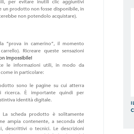
li, per evitare inutili clic aggiuntivi
Possiamo Indicizzare e Posizionare i
e un prodotto non fosse disponibile, in
Ricerca, in Prima Pagina di Google.
iterebbe non potendolo acquistare).
lla “prova in camerino”, il momento
arrello). Ricreare queste sensazioni
n impossibile!
te le informazioni utili, in modo da
come in particolare:
odotto sono le pagine su cui atterra
di ricerca. È importante quindi per
intiva identità digitale.
I
C
. La scheda prodotto è solitamente
ione ampia contenente, a seconda del
 descrittivi o tecnici. Le descrizioni