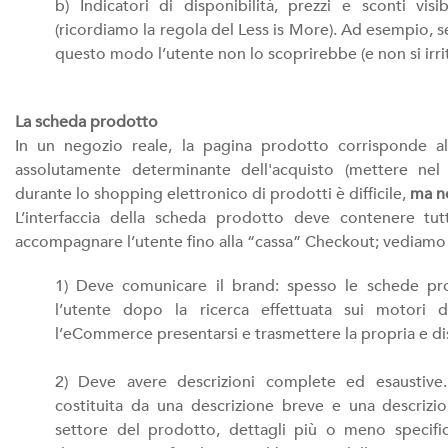
b) Indicatori di disponibilità, prezzi e sconti visibi
(ricordiamo la regola del Less is More). Ad esempio, s
questo modo l’utente non lo scoprirebbe (e non si irr
La scheda prodotto
In un negozio reale, la pagina prodotto corrisponde a
assolutamente determinante dell'acquisto (mettere nel c
durante lo shopping elettronico di prodotti è difficile,
ma no
L’interfaccia della scheda prodotto deve contenere tut
accompagnare l’utente fino alla “cassa” Checkout; vediamo 
1) Deve comunicare il brand: spesso le schede pr
l’utente dopo la ricerca effettuata sui motori 
l’eCommerce presentarsi e trasmettere la propria e dist
2) Deve avere descrizioni complete ed esaustive
costituita da una descrizione breve e una descriz
settore del prodotto, dettagli più o meno specifici,