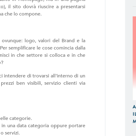
, il sito dovrà riuscire a presentarsi
ina che lo compone.
 ovunque: logo, valori del Brand e la
Per semplificare le cose comincia dalla
isci in che settore si colloca e in che
o?
 intendere di trovarsi all'interno di un
ezzi ben visibili, servizio clienti via
APP IOS / ANDROID
Realizziamo Applicazioni Native per
Design e Funzionalità
A
I
E-COMMERCE
lle categorie.
M
Proponiamo Soluzioni Custom per la
 in una data categoria oppure portare
Realizziamo E-Commerce di Qualità
o servizi.