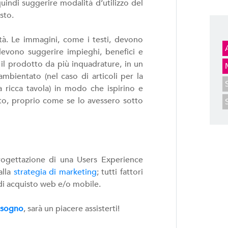
uindi suggerire modalità d’utilizzo del
sto.
tà. Le immagini, come i testi, devono
 devono suggerire impieghi, benefici e
il prodotto da più inquadrature, in un
mbientato (nel caso di articoli per la
a ricca tavola) in modo che ispirino e
tto, proprio come se lo avessero sotto
rogettazione di una Users Experience
alla
strategia di marketing
; tutti fattori
di acquisto web e/o mobile.
bisogno
, sarà un piacere assisterti!