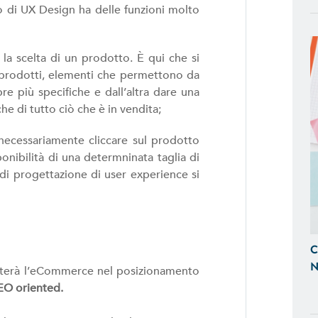
e Tablet
o di UX Design ha delle funzioni molto
SITI WEB
o la scelta di un prodotto. È qui che si
Realizzazione Siti Web Dinamici, Otti
ei prodotti, elementi che permettono da
Visibili sui Motori di Ricerca
re più specifiche e dall’altra dare una
che di tutto ciò che è in vendita;
BACK OFFICE E GESTIONALI
 necessariamente cliccare sul prodotto
Ti Aiutiamo a Controllare l'Andamen
sponibilità di una determninata taglia di
Tempo Reale, Realizzazando Back-Of
d di progettazione di user experience si
su Misura.
GESTIONE SOCIAL
Ci Occupiamo di Social Media Mark
C
le tue Campagne ADS Facebook, In
N
aiuterà l’eCommerce nel posizionamento
EO oriented.
SEO & SEM