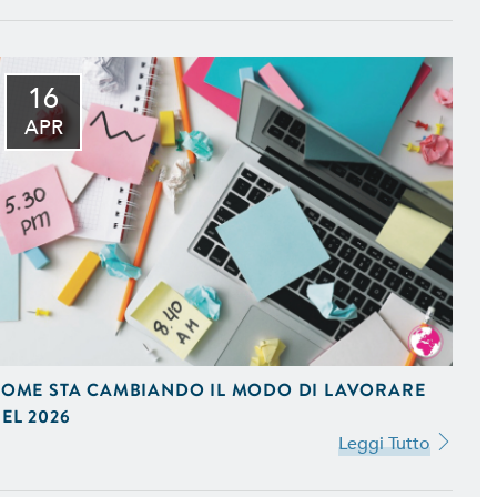
16
mizzati per il Mobile e
APR
to della Tua Azienda, in
fice e Programmi Gestionali
eting. Ideiamo e Gestiamo
OME STA CAMBIANDO IL MODO DI LAVORARE
stagram e Google AdWords.
EL 2026
Leggi Tutto