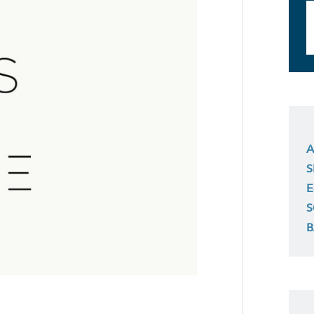
A
S
E
S
B