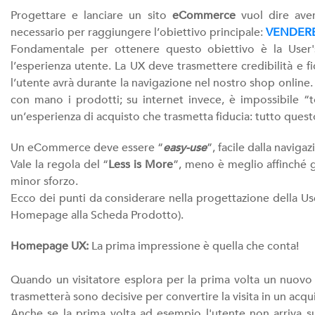
Progettare e lanciare un sito
eCommerce
vuol dire aver
necessario per raggiungere l’obiettivo principale:
VENDERE
Fondamentale per ottenere questo obiettivo è la User'
l’esperienza utente. La UX deve trasmettere credibilità e fi
l’utente avrà durante la navigazione nel nostro shop online.
con mano i prodotti; su internet invece, è impossibile “t
un’esperienza di acquisto che trasmetta fiducia: tutto quest
Un eCommerce deve essere “
easy-use
”, facile dalla navigaz
Vale la regola del “
Less is More
”, meno è meglio affinché g
minor sforzo.
Ecco dei punti da considerare nella progettazione della U
Homepage alla Scheda Prodotto).
Homepage UX:
La prima impressione è quella che conta!
Quando un visitatore esplora per la prima volta un nuovo e
trasmetterà sono decisive per convertire la visita in un acqu
Anche se la prima volta ad esempio l'utente non arriva 