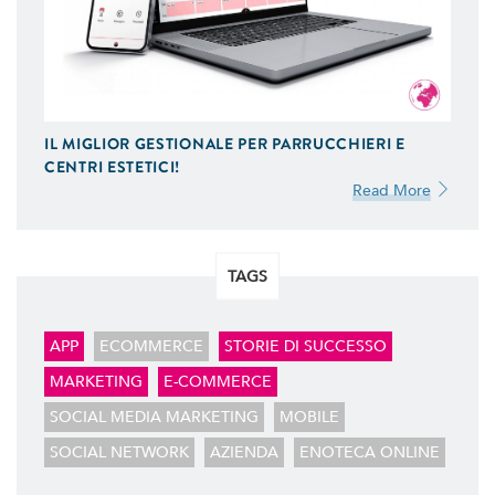
GESTIONE SOCIAL
Ci Occupiamo di Social Media Marketing. Ideiamo e
Gestiamo le tue Campagne ADS Facebook, Instagram
e Google AdWords.
IL MIGLIOR GESTIONALE PER PARRUCCHIERI E
SEO & SEM
CENTRI ESTETICI!
Possiamo Indicizzare e Posizionare il Tuo Sito Web sui
Read More
Motori di Ricerca, in Prima Pagina di Google. Scopri
Come
TAGS
APP
ECOMMERCE
STORIE DI SUCCESSO
MARKETING
E-COMMERCE
SOCIAL MEDIA MARKETING
MOBILE
SOCIAL NETWORK
AZIENDA
ENOTECA ONLINE