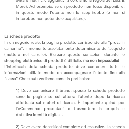
evitare inutili clic aggiuntivi (ricordiamo la regola del Less is
More). Ad esempio, se un prodotto non fosse disponibile,
in questo modo l’utente non lo scoprirebbe (e non si
irriterebbe non potendolo acquistare).
La scheda prodotto
In un negozio reale, la pagina prodotto corrisponde alla “prova in
camerino”, il momento assolutamente determinante dell'acquisto
(mettere nel carrello). Ricreare queste sensazioni durante lo
shopping elettronico di prodotti è difficile,
ma non impossibile!
L’interfaccia della scheda prodotto deve contenere tutte le
informazioni utili, in modo da accompagnare l’utente fino alla
“cassa” Checkout; vediamo come in particolare:
1) Deve comunicare il brand: spesso le schede prodotto
sono le pagine su cui atterra l’utente dopo la ricerca
effettuata sui motori di ricerca. È importante quindi per
l’eCommerce presentarsi e trasmettere la propria e
distintiva identità digitale.
2) Deve avere descrizioni complete ed esaustive. La scheda