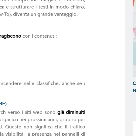
ca
e strutturare i testi in modo chiaro,
E-COMMERCE
-To), diventa un grande vantaggio.
Proponiamo Soluzioni Custom per la
Realizziamo E-Commerce di Qualità
e Tablet
eragiscono
con i contenuti:
SITI WEB
Realizzazione Siti Web Dinamici, Otti
Visibili sui Motori di Ricerca
C
 scendere nelle classifiche, anche se i
BACK OFFICE E GESTIONALI
N
Ti Aiutiamo a Controllare l'Andamen
Tempo Reale, Realizzazando Back-Of
RE)
su Misura.
rch verso i siti web sono
già diminuiti
 organico nei prossimi anni, proprio per
GESTIONE SOCIAL
I. Questo non significa che il traffico
Ci Occupiamo di Social Media Mark
 la visibilità, la presenza nei pannelli di