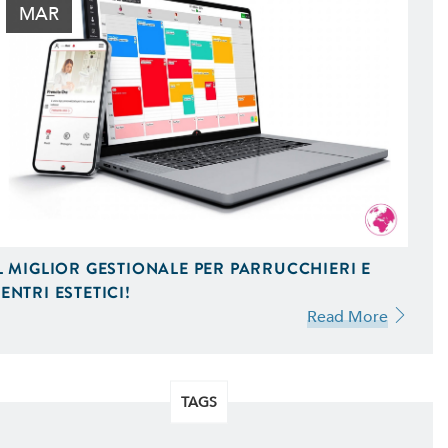
stagram e Google AdWords.
MAR
l Tuo Sito Web sui Motori di
 Scopri Come
L MIGLIOR GESTIONALE PER PARRUCCHIERI E
ENTRI ESTETICI!
Read More
TAGS