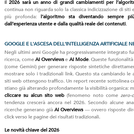
Il
2026 sarà un anno di grandi cambiamenti per l’algorit
continua non riguarda solo la classica indicizzazione di sit
più profonda:
l’algoritmo sta diventando sempre più g
dall’esperienza utente e dalla qualità reale dei cont
enuti
.
GOOGLE E L'ASCESA DELL'INTELLIGENZA ARTIFICIALE N
Negli ultimi anni Google ha progressivamente integrato funzi
ricerca, come
AI Overviews
e
AI Mode
. Queste funzionalità 
(come Gemini) per generare risposte sintetiche direttament
mostrare solo i tradizionali link. Questo sta cambiando le a
siti web ottengono traffico. Un report recente sottolinea c
stiano già alterando profondamente la visibilità organica: 
cliccare su alcun sito web
(fenomeno noto come
zero-c
tendenza crescerà ancora nel 2026. Secondo alcune analis
ricerche generano già
AI Overviews
— ovvero risposte dir
click verso le pagine dei risultati tradizionali.
Le novità chiave del 2026