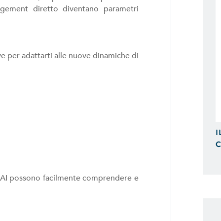
le tue Campagne ADS Facebook, In
engagement diretto diventano parametri
SEO & SEM
Possiamo Indicizzare e Posizionare i
ve per adattarti alle nuove dinamiche di
Ricerca, in Prima Pagina di Google.
I
C
mi AI possono facilmente comprendere e