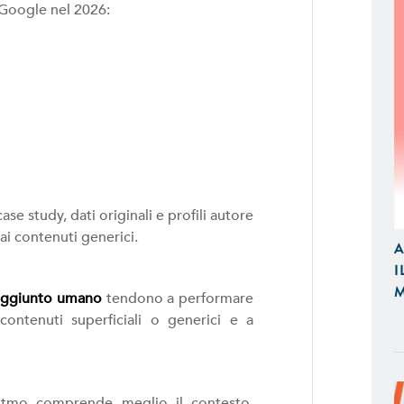
 Google nel 2026:
se study, dati originali e profili autore
ai contenuti generici.
A
I
M
 aggiunto umano
tendono a performare
ntenuti superficiali o generici e a
APP IOS / ANDROID
Realizziamo Applicazioni Native per
Design e Funzionalità
ritmo comprende meglio il contesto,