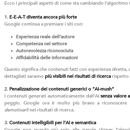
Ecco i principali aspetti di come sta cambiando l’algoritmo
1.
E-E-A-T diventa ancora più forte
Google continua a premiare i siti con:
Esperienza reale dell’autore
Competenza nel settore
Autorevolezza riconosciuta
Affidabilità delle informazioni
Questo significa che contenuti fatti con esperienza diretta, ca
dettagliati saranno
più visibili nei risultati di ricerca
rispetto 
2.
Penalizzazione dei contenuti generici o “AI-mush”
I contenuti generati automaticamente dall’AI
senza valore
peggio. Google ora è molto più bravo a riconoscere co
demotivarli
nei risultati di ricerca.
3.
Contenuti intelligibili per l’AI e semantica
Google non guarda più solo alle parole chiave: l’algo