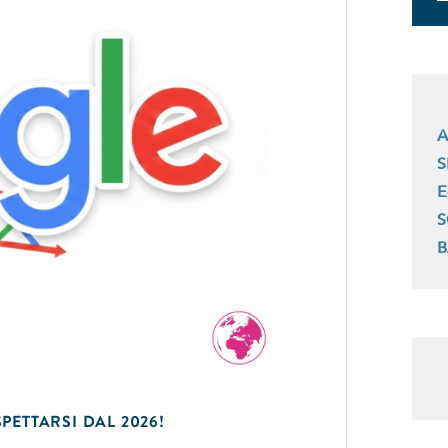
A
S
E
S
B
ETTARSI DAL 2026!